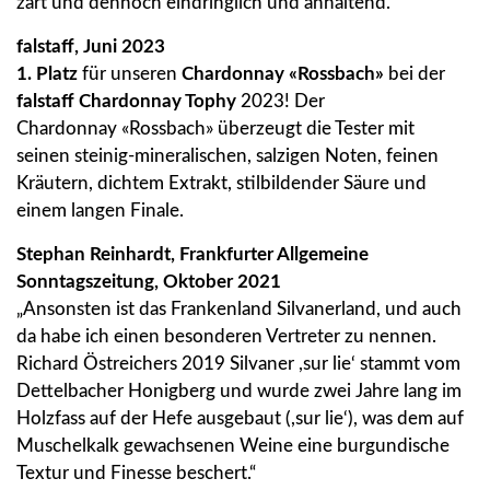
zart und dennoch eindringlich und anhaltend.“
falstaff, Juni 2023
1. Platz
für unseren
Chardonnay «Rossbach»
bei der
falstaff Chardonnay Tophy
2023! Der
Chardonnay «Rossbach» überzeugt die Tester mit
seinen steinig-mineralischen, salzigen Noten, feinen
Kräutern, dichtem Extrakt, stilbildender Säure und
einem langen Finale.
Stephan Reinhardt, Frankfurter Allgemeine
Sonntagszeitung, Oktober 2021
„Ansonsten ist das Frankenland Silvanerland, und auch
da habe ich einen besonderen Vertreter zu nennen.
Richard Östreichers 2019 Silvaner ,sur lie‘ stammt vom
Dettelbacher Honigberg und wurde zwei Jahre lang im
Holzfass auf der Hefe ausgebaut (,sur lie‘), was dem auf
Muschelkalk gewachsenen Weine eine burgundische
Textur und Finesse beschert.“